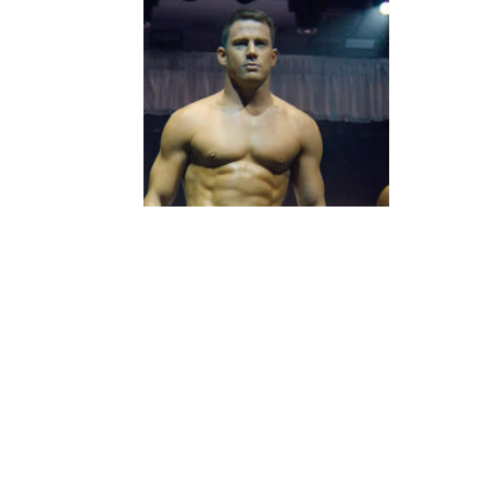
Диета Ченнига Татаума: второй з
Жаренные куриные грудки со шпинатом и 
он кладет куриные грудки на хлебную леп
Диета Ченнига Татаума: обед