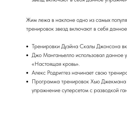
Жим лежа в наклоне одно из самых попул
тренировок звезд включают в себя данно
Тренировки Дуэйна Скалы Джонсона вк
Джо Манганьелло использовал данное у
«Настоящая кровь».
Алекс Родриггез начинает свою трениро
Программа тренировок Хью Джекмана к
упражнение суперсетом с разводкой га
Коби Брайн использует это упражнение
6».