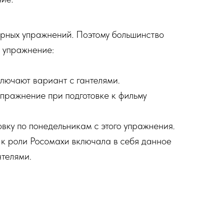
ярных упражнений. Поэтому большинство
е упражнение:
лючают вариант с гантелями.
пражнение при подготовке к фильму
вку по понедельникам с этого упражнения.
 роли Росомахи включала в себя данное
нтелями.
 в программе тренировок баскетболиста «6-6-