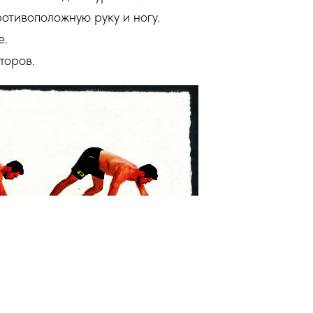
тивоположную руку и ногу.
е.
торов.